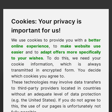
Cookies: Your privacy is
important for us!
We use cookies to provide you with a
better
online experience
, to
make website use
easier
and to
adapt offers more specifically
to your wishes
. To do this, we need your
cookie information, which is always
transmitted in encrypted form. You decide
مجال اقتراح السعر: alvin.eu
which cookies you agree to.
These technologies may involve data transfers
أرغب في تقديم عرض سعر للنطاق alvin.eu.
to third-party providers located in countries
without an adequate level of data protection
اسم الشركة
(e.g. the United States). If you do not agree to
this, the use of our pages is unfortunately not